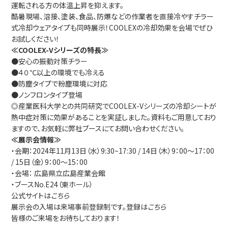
運転される方の体温上昇を抑えます。
酷暑現場、溶接、塗装、食品、防爆などの作業者を直接冷やすチラー
お問い合わせ
式冷却ウェアタイプも同時展示！COOLEXの冷却効果を会場でぜひ
お試しください！
≪COOLEX-Vシリーズの特長≫
●安心の振動対策チラー
●４０℃以上の環境でも冷える
●防塵タイプで粉塵環境に対応
●ノンフロンタイプ登場
◎産業医科大学との共同研究でCOOLEX-Vシリーズの冷却シートが
熱中症対策に効果があることを実証しました。資料もご用意しており
ますので、お気軽に弊社ブースにてお問い合わせください。
≪展示会情報≫
・会期：2024年11月13日（水）9:30~17:30 / 14日（木）9：00～17：00
/ 15日（金）9：00～15：00
・会場： 広島県立広島産業会館
・ブースNo.E24（東ホール）
公式サイトは
こちら
展示会の入場は来場事前登録制です。登録は
こちら
皆様のご来場をお待ちしております！