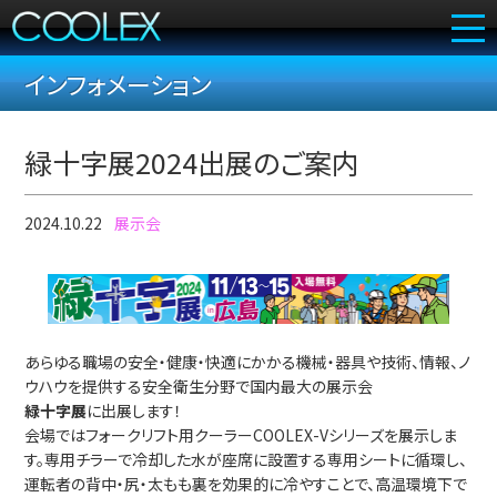
インフォメーション
トップ
1day
1week
COOLEXとは
日帰り体験デモ
緑十字展2024出展のご案内
有料トライアル
（無料）
コンセプト
2024.10.22
展示会
冷却効果
（ウェアタイプ）
冷却効果
（シートタイプ）
あらゆる職場の安全・健康・快適にかかる機械・器具や技術、情報、ノ
製品一覧
ウハウを提供する安全衛生分野で国内最大の展示会
緑十字展
に出展します！
用途一覧
会場ではフォークリフト用クーラーCOOLEX-Vシリーズを展示しま
す。専用チラーで冷却した水が座席に設置する専用シートに循環し、
導入事例
運転者の背中・尻・太もも裏を効果的に冷やすことで、高温環境下で