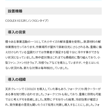
設置機種
COOLEX-V152R（ノンフロンタイプ）
導入の背景
種々ある事業活動の一つとして大小サイズの解体重機を使用し、鉄源材料の解
体業務を行っております。作業場所が屋外で直射日光にさらされる為、重機に備
え付けられている空調だけでは作業者が満足する程十分に冷やす事ができな
い状況となっていました。熱中症対策はこれまでも積極的に取り組んでおり、小
型ファン、ファン付きウェア、冷感ウェアなどを導入していますが、十全とはいえ
ない状況の為、新たな対策は毎年検討していました。
導入の経緯
天井クレーンで COOLEX を導入していた事もあり、フォークリフト用クーラーが
ある事を知り問い合わせました。フォークリフトも有しており、重機と併用も可能
ではと考えデモを依頼しました。実際にデモを行った結果、冷却効果が確認さ
れ、実作業者の意見も聞いたうえで有用と判断し導入することにしました。フォ