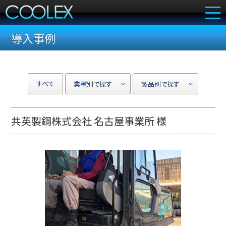
導入事例
トップ
1day
1week
COOLEXとは
日帰り体験デモ
有料トライアル
（無料）
コンセプト
すべて
冷却効果
（ウェアタイプ）
共英製鋼株式会社 名古屋事業所 様
冷却効果
（シートタイプ）
製品一覧
用途一覧
導入事例