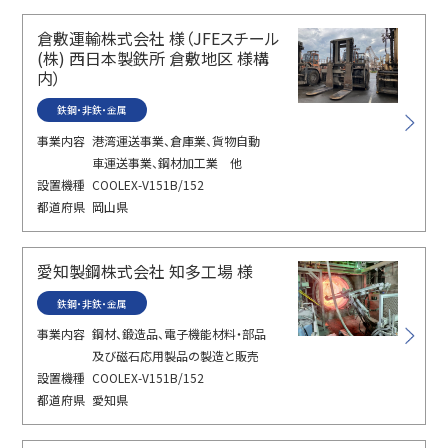
倉敷運輸株式会社 様（JFEスチール
(株) 西日本製鉄所 倉敷地区 様構
内）
鉄鋼・非鉄・金属
事業内容
港湾運送事業、倉庫業、貨物自動
車運送事業、鋼材加工業 他
設置機種
COOLEX-V151B/152
都道府県
岡山県
愛知製鋼株式会社 知多工場 様
鉄鋼・非鉄・金属
事業内容
鋼材、鍛造品、電子機能材料・部品
及び磁石応用製品の製造と販売
設置機種
COOLEX-V151B/152
都道府県
愛知県