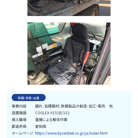
お問い合わせ
鉄鋼・非鉄・金属
事業内容
鋼片、各種鋼材、鉄鋼製品の製造・加工・販売 他
設置機器
COOLEX-V151B/152
導入職場
重機による解体作業
都道府県
愛知県
ホームページ
https://www.kyoeisteel.co.jp/ja/index.html