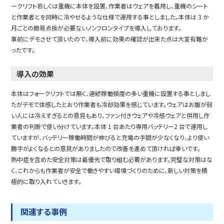
ークリフト若しくは重機に本体を設置、作業者はウェアを着用し、重機のシート
と作業者とを同時に冷やせるような仕様で運用する事としました。本体は 3 か
月ごとの簡易点検が必要ないノンフロンタイプを導入しております。
事前にデモさせて頂いたので、導入前に効果の確認が出来た点は大変有難か
ったです。
導入の効果
本体はフォークリフトでは無く、連続稼働頻度の多い重機に設置する事としまし
たがデモで体感したとおり作業者も冷却効果を感じています。ウェアはお腹が弱
い人には冷えすぎるとの意見もあり、ファン付きウェアや冷感ウェアと併用し作
業者の判断で使い分けています。本体 1 台あたり専用バッテリー2 台で運用し
ていますが、バッテリー稼働時間が伸びると充電の手間が少なくなり、より使い
勝手がよくなるとの意見がありましたので改善を進めて頂ければ幸いです。
熱中症を含めた安全対策は最優先で取り組む必要があります。完璧な対策はな
く、これからも作業者が安全で働きやすい環境づくりのために、新しい対策を積
極的に取り入れていきます。
関連する事例