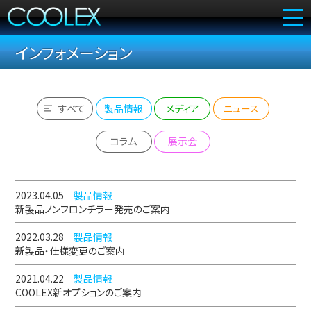
インフォメーション
トップ
1day
1week
COOLEXとは
日帰り体験デモ
有料トライアル
すべて
製品情報
メディア
ニュース
（無料）
コンセプト
コラム
展示会
冷却効果
（ウェアタイプ）
冷却効果
2023.04.05
製品情報
（シートタイプ）
新製品ノンフロンチラー発売のご案内
2022.03.28
製品情報
製品一覧
新製品・仕様変更のご案内
用途一覧
2021.04.22
製品情報
COOLEX新オプションのご案内
導入事例